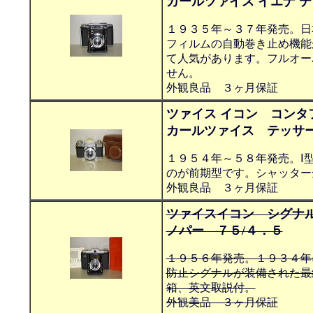
カールツァイス イエナ 
１９３５年～３７年発売。日
フィルムの自動巻き止め機能
て人気があります。フルオー
せん。
外観良品 ３ヶ月保証
ツァイス イコン コンタ
カールツァイス テッサー
１９５４年～５８年発売。Ⅰ
のが前期型です。シャッター
外観良品 ３ヶ月保証
ツァイスイコン シグナル 
ノパー ７５/４．５
１９５６年発売。１９３４年
防止シグナルが装備された最
箱、英文取説付。
外観美品 ３ヶ月保証