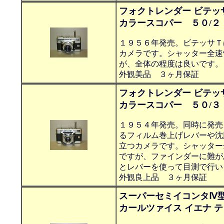
フォクトレンダー ビテッ
カラースコパー ５０/２
１９５６年発売。ビテッサＴ
カメラです。シャッター全速
が、全体の程度は良いです。
外観美品 ３ヶ月保証
フォクトレンダー ビテッ
カラースコパー ５０/３
１９５４年発売。同時に発売
るフィルム巻上げレバーや沈
立つカメラです。シャッター
ですが、ファインダーに難が
とレバーを使って目測で行い
外観良上品 ３ヶ月保証
スーパーセミイコンタⅣ
カールツァイス イエナ 