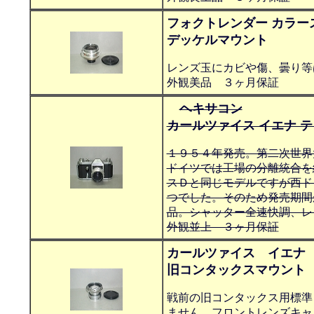
フォクトレンダー カラー
デッケルマウント
レンズ玉にカビや傷、曇り等
外観美品 ３ヶ月保証
ヘキサコン
カールツァイス イエナ 
１９５４年発売。第二次世界
ドイツでは工場の分離統合を
スＤと同じモデルですが西ド
つでした。そのため発売期間
品。シャッター全速快調、レ
外観並上 ３ヶ月保証
カールツァイス イエナ 
旧コンタックスマウント
戦前の旧コンタックス用標準
ません。フロントレンズキャ