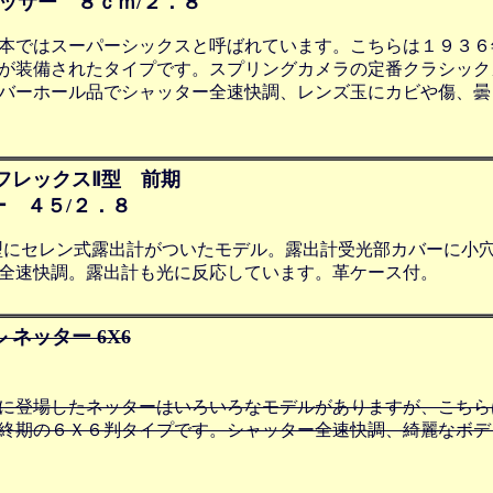
テッサー ８ｃｍ/２．８
本ではスーパーシックスと呼ばれています。こちらは１９３６
が装備されたタイプです。スプリングカメラの定番クラシック
バーホール品でシャッター全速快調、レンズ玉にカビや傷、曇
フレックスⅡ型 前期
 ４５/２．８
型にセレン式露出計がついたモデル。露出計受光部カバーに小
全速快調。露出計も光に反応しています。革ケース付。
ネッター 6X6
に登場したネッターはいろいろなモデルがありますが、こちら
終期の６Ｘ６判タイプです。シャッター全速快調、綺麗なボデ