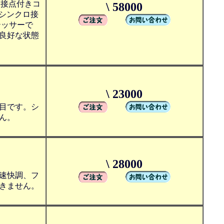
ロ接点付きコ
\ 58000
シンクロ接
テッサーで
良好な状態
\ 23000
目です。シ
ん。
\ 28000
速快調、フ
きません。