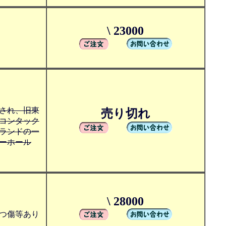
\ 23000
され、旧東
売り切れ
コンタック
ランドの一
ーホール
\ 28000
つ傷等あり