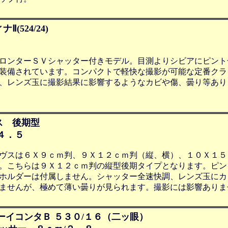
524/24)
ロンターＳＶシャッター付きモデル。目測よりシビアにピント
装備されています。コンパクトで軽快な撮影が可能な定番クラ
、レンズ玉に撮影結果に影響するようなカビや傷、曇り等あり
ス 後期型
４．５
ヴスは６Ｘ９ｃｍ判、９Ｘ１２ｃｍ判（縦、横）、１０Ｘ１５
。こちらは９Ｘ１２ｃｍ判の縦型後期タイプとなります。ピン
ホルダーは付属しません。シャッター全速快調、レンズ玉にカ
ませんが、極めて薄い曇りが見られます。撮影には影響ありま
ーイコンタＢ ５３０/１６（二ッ眼）