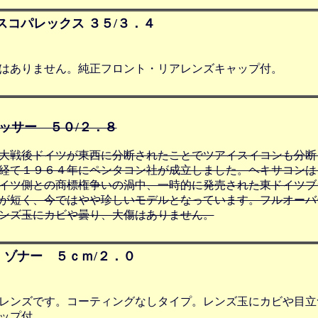
スコパレックス ３５/３．４
はありません。純正フロント・リアレンズキャップ付。
テッサー ５０/２．８
大戦後ドイツが東西に分断されたことでツアイスイコンも分断
経て１９６４年にペンタコン社が成立しました。ヘキサコンは
イツ側との商標権争いの渦中、一時的に発売された東ドイツブ
が短く、今ではやや珍しいモデルとなっています。フルオーバ
ンズ玉にカビや曇り、大傷はありません。
ゾナー ５ｃｍ/２．０
レンズです。コーティングなしタイプ。レンズ玉にカビや目立
ップ付。