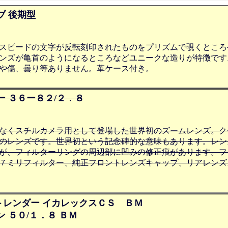
ブ 後期型
スピードの文字が反転刻印されたものをプリズムで覗くところ
ンズが亀首のようになるところなどユニークな造りが特徴です
や傷、曇り等ありません。革ケース付き。
ー ３６ー８２/２．８
なくスチルカメラ用として登場した世界初のズームレンズ。ク
のレンズです。世界初という記念碑的な意味もあります。レン
が、フィルターリングの周辺部に凹みの修正痕があります。フ
７ミリフィルター、純正フロントレンズキャップ、リアレンズ
レンダー イカレックスＣＳ ＢＭ
 ５０/１．８ ＢＭ