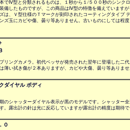
本でⅣ型と分類されるものは、１秒から１/５００秒のシンク
装備したものですが、この商品はⅣ型の特徴を備えていますが
ズは、Ｖ型仕様のＴマークが刻印されたコーティングタイプ 
ンズ玉にカビや傷、曇り等ありません。古いものにしては程度
サ
３
プリングカメラ。初代ベッサが発売された翌年に登場した二代
は薄い拭き傷が２本ありますが、カビや大傷、曇り等ありませ
クダイヤル ボディ
期のシャッターダイヤル表示が黒のモデルです。シャッター全
す。露出計の針は光に反応していますが露出計の精度は期待で
．０