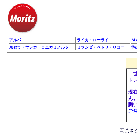
アルパ
ライカ・ローライ
Ｍ
京セラ・ヤシカ・コニカミノルタ
ミランダ・ペトリ・リコー
他
世
ト
現
ん。
願
ご
写真を