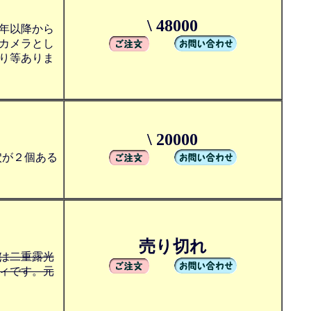
\ 48000
年以降から
カメラとし
り等ありま
\ 20000
穴が２個ある
売り切れ
は二重露光
ィです。元