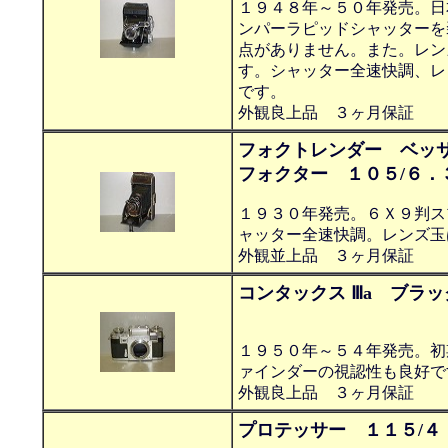
１９４８年～５０年発売。日
ンパーラピッドシャッターを
点がありません。また。レン
す。シャッター全速快調、レ
です。
外観良上品 ３ヶ月保証
フォクトレンダー ベッ
フォクター １０５/６．
１９３０年発売。６Ｘ９判ス
ャッター全速快調。レンズ玉
外観並上品 ３ヶ月保証
コンタックス Ⅲa ブラッ
１９５０年～５４年発売。初
ァインダーの視認性も良好で
外観良上品 ３ヶ月保証
プロテッサー １１５/４