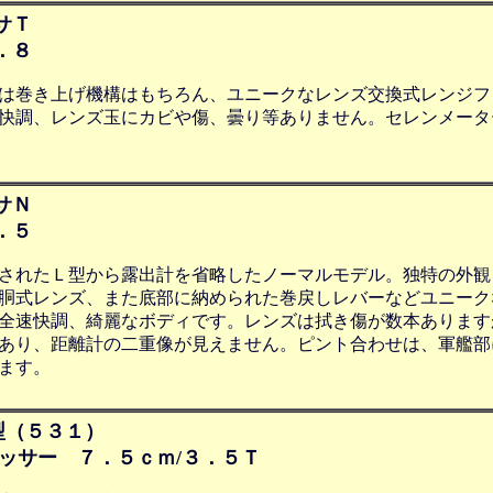
サＴ
．８
は巻き上げ機構はもちろん、ユニークなレンズ交換式レンジフ
快調、レンズ玉にカビや傷、曇り等ありません。セレンメータ
サＮ
．５
されたＬ型から露出計を省略したノーマルモデル。独特の外観
胴式レンズ、また底部に納められた巻戻しレバーなどユニーク
全速快調、綺麗なボディです。レンズは拭き傷が数本あります
あり、距離計の二重像が見えません。ピント合わせは、軍艦部
ます。
型（５３１）
テッサー ７．５ｃｍ/３．５Ｔ