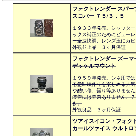
フォクトレンダー スパー
スコパー ７５/３．５
１９３３年発売。シャッター
ックス補正のためにビューレ
ー全速快調、レンズ玉にカビ
外観並上品 ３ヶ月保証
フォクトレンダー ズーマ
デッケルマウント
１９５９年発売。シネ用では
る意味絵作りを楽しめる人気
や酷い傷、曇り等ありません
装着には問題ありません。７
き。
外観良品 ３ヶ月保証
ツアイスイコン・フォクト
カールツァイス ウルトロン