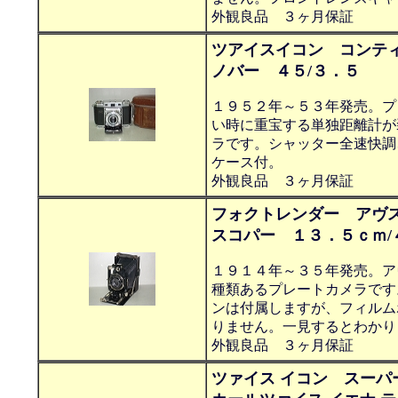
外観良品 ３ヶ月保証
ツアイスイコン コンティナⅡ(
ノバー ４５/３．５
１９５２年～５３年発売。プ
い時に重宝する単独距離計が
ラです。シャッター全速快調
ケース付。
外観良品 ３ヶ月保証
フォクトレンダー アヴ
スコパー １３．５ｃｍ/
１９１４年～３５年発売。ア
種類あるプレートカメラです
ンは付属しますが、フィルム
りません。一見するとわかり
外観良品 ３ヶ月保証
ツァイス イコン スーパ